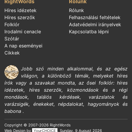
RightWords
Rólunk
Híres idézetek
Rólunk
Híres szerzők
Felhasználási feltételek
Folklór
Adatvédelmi irányelvek
Irodalmi cenacle
Kapcsolatba lépni
Szótár
A nap eseményei
Cikkek
Jobb szó minden alkalommal, és az egész
világon, a különböző témák, melyeket
híres
írók
vagy a szavakat mondta, az ősei
folklór:
híres
idézetek,
híres szerzők,
közmondások és a régi
mondások,
találós kérdések,
varázslatok és
varázsigék,
énekeket,
népdalokat,
hagyományok és
babona
.
Copyright © 2007-2026 RightWords
Web Design by
YourCHOICE
, Sunday, 9 August 2026