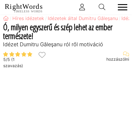
RightWords
TIMELESS WORDS
Híres idézetek
Idézetek által Dumitru Găleşanu
Idéz
Ó, milyen egyszerű és szép lehet az ember
természete!
Idézet Dumitru Găleşanu ról ről motiváció
hozzászólni
5
/
5
(
1
szavazás)