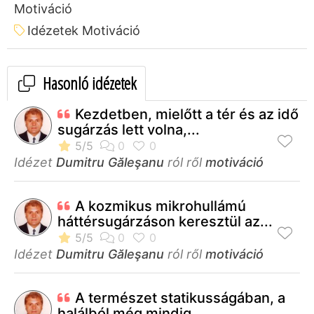
Motiváció
Idézetek Motiváció
Hasonló idézetek
Kezdetben, mielőtt a tér és az idő
sugárzás lett volna,...
Idézet
Dumitru Găleşanu
ról ről
motiváció
A kozmikus mikrohullámú
háttérsugárzáson keresztül az...
Idézet
Dumitru Găleşanu
ról ről
motiváció
A természet statikusságában, a
halálból még mindig...