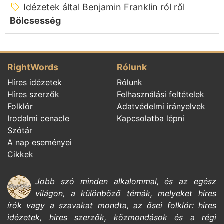
Idézetek által Benjamin Franklin ról ről
Bölcsesség
RightWords
Rólunk
Híres idézetek
Rólunk
Híres szerzők
Felhasználási feltételek
Folklór
Adatvédelmi irányelvek
Irodalmi cenacle
Kapcsolatba lépni
Szótár
A nap eseményei
Cikkek
Jobb szó minden alkalommal, és az egész
világon, a különböző témák, melyeket
híres
írók
vagy a szavakat mondta, az ősei
folklór:
híres
idézetek,
híres szerzők,
közmondások és a régi