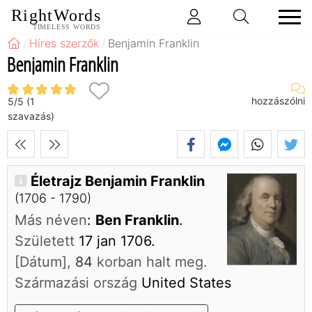
RightWords
TIMELESS WORDS
Híres szerzők
Benjamin Franklin
Benjamin Franklin
hozzászólni
5
/
5
(
1
szavazás)
Életrajz Benjamin Franklin
(1706 - 1790)
Más néven
:
Ben Franklin
.
Született
17 jan 1706.
[Dátum],
84
korban halt meg.
Származási ország
United States