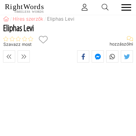
RightWords
TIMELESS WORDS
Híres szerzők
Eliphas Levi
Eliphas Levi
hozzászólni
Szavazz most