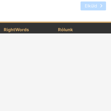
Elküld
RightWords
Rólunk
Híres idézetek
Rólunk
Híres szerzők
Felhasználási feltételek
Folklór
Adatvédelmi irányelvek
Irodalmi cenacle
Kapcsolatba lépni
Szótár
A nap eseményei
Cikkek
Jobb szó minden alkalommal, és az egész
világon, a különböző témák, melyeket
híres
írók
vagy a szavakat mondta, az ősei
folklór:
híres
idézetek,
híres szerzők,
közmondások és a régi
mondások,
találós kérdések,
varázslatok és